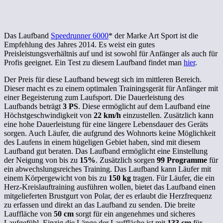
Das Laufband
Speedrunner 6000
* der Marke Art Sport ist die
Empfehlung des Jahres 2014. Es weist ein gutes
Preisleistungsverhältnis auf und ist sowohl für Anfänger als auch für
Profis geeignet. Ein Test zu diesem Laufband findet man
hier
.
Der Preis für diese Laufband bewegt sich im mittleren Bereich.
Dieser macht es zu einem optimalen Trainingsgerät für Anfänger mit
einer Begeisterung zum Laufsport. Die Dauerleistung des
Laufbands beträgt
3 PS
. Diese ermöglicht auf dem Laufband eine
Höchstgeschwindigkeit von
22 km/h
einzustellen. Zusätzlich kann
eine hohe Dauerleistung für eine längere Lebensdauer des Geräts
sorgen. Auch Läufer, die aufgrund des Wohnorts keine Möglichkeit
des Laufens in einem hügeligen Gebiet haben, sind mit diesem
Laufband gut beraten. Das Laufband ermöglicht eine Einstellung
der Neigung von bis zu
15%
. Zusätzlich sorgen
99 Programme
für
ein abwechslungsreiches Training. Das Laufband kann Läufer mit
einem Körpergewicht von bis zu
150 kg
tragen. Für Läufer, die ein
Herz-Kreislauftraining ausführen wollen, bietet das Laufband einen
mitgelieferten Brustgurt von Polar, der es erlaubt die Herzfrequenz
zu erfassen und direkt an das Laufband zu senden. Die breite
Lauffläche von
50 cm
sorgt für ein angenehmes und sicheres
Laufgefühl. Einzig die Länge der Lauffläche ist mit
133 cm
für